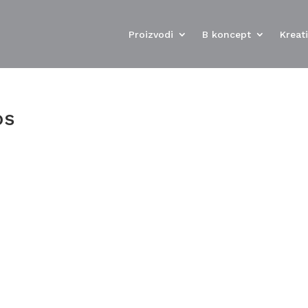
Proizvodi
B koncept
Kreat
os