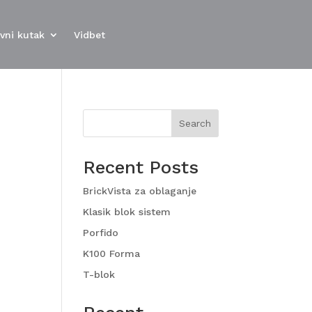
ivni kutak
Vidbet
Search
Recent Posts
BrickVista za oblaganje
Klasik blok sistem
Porfido
K100 Forma
T-blok