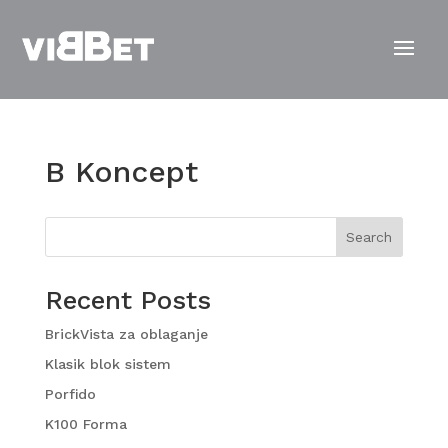
B Koncept
Search
Recent Posts
BrickVista za oblaganje
Klasik blok sistem
Porfido
K100 Forma