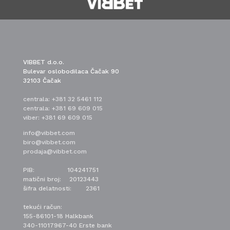
VIBBET d.o.o.
Bulevar oslobodilaca Čačak 90
32103 Čačak
centrala:
+381 32 5461 112
centrala:
+381 69 609 015
viber:
+381 69 609 015
info@vibbet.com
biro@vibbet.com
prodaja@vibbet.com
PIB: 104241751
matični broj: 20123443
šifra delatnosti: 2361
tekući račun:
155-86101-18 Halkbank
340-11017967-40 Erste bank