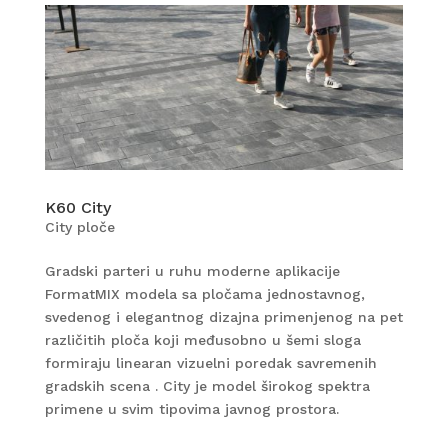
K60 City
City ploče
Gradski parteri u ruhu moderne aplikacije
FormatMIX modela sa pločama jednostavnog,
svedenog i elegantnog dizajna primenjenog na pet
različitih ploča koji međusobno u šemi sloga
formiraju linearan vizuelni poredak savremenih
gradskih scena . City je model širokog spektra
primene u svim tipovima javnog prostora.