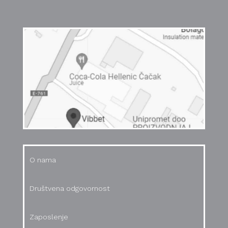
Vesti
O nama
Društvena odgovornost
Zaposlenje
Dobavljači
Sertifikati i deklaracije
O nama
Društvena odgovornost
Zaposlenje