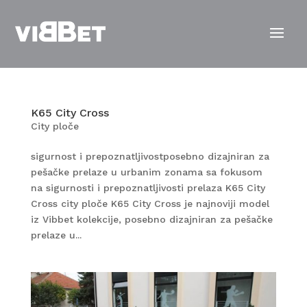
K65 City Cross
City ploče
sigurnost i prepoznatljivostposebno dizajniran za
pešačke prelaze u urbanim zonama sa fokusom
na sigurnosti i prepoznatljivosti prelaza K65 City
Cross city ploče K65 City Cross je najnoviji model
iz Vibbet kolekcije, posebno dizajniran za pešačke
prelaze u...