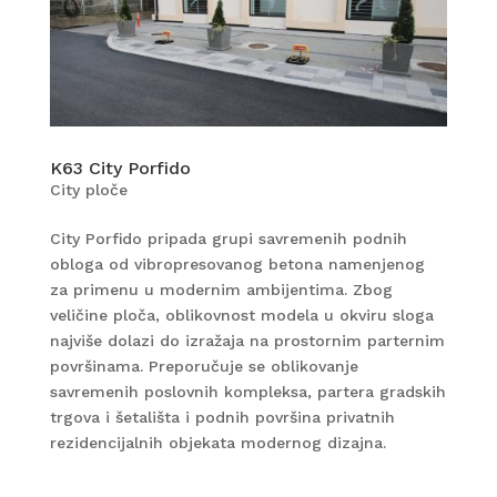
K63 City Porfido
City ploče
City Porfido pripada grupi savremenih podnih
obloga od vibropresovanog betona namenjenog
za primenu u modernim ambijentima. Zbog
veličine ploča, oblikovnost modela u okviru sloga
najviše dolazi do izražaja na prostornim parternim
površinama. Preporučuje se oblikovanje
savremenih poslovnih kompleksa, partera gradskih
trgova i šetališta i podnih površina privatnih
rezidencijalnih objekata modernog dizajna.