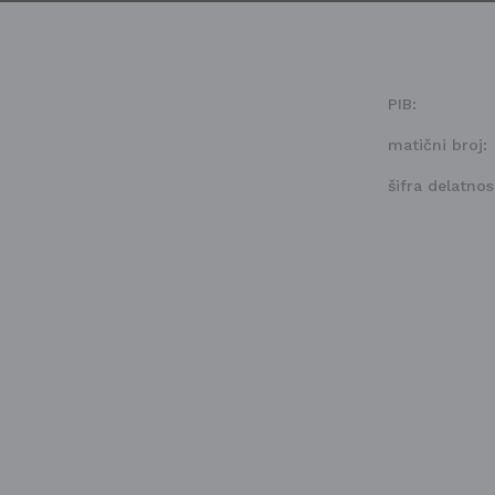
1 32 5461 112
info@vibbet.com
PIB: 10
1 69 609 015
biro@vibbet.com
matični bro
9 609 015
prodaja@vibbet.com
šifra delatn
Reklamacije
Kontakt
dgovornost
Osobine betona na
FQA – Česta p
koje se ne može uticati
Pitanja i odgo