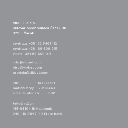
VIBBET d.o.o.
Bulevar oslobodilaca Čačak 90
32103 Čačak
centrala:
+381 32 5461 112
centrala:
+381 69 609 015
viber:
+381 69 609 015
info@vibbet.com
biro@vibbet.com
prodaja@vibbet.com
PIB: 104241751
matični broj: 20123443
šifra delatnosti: 2361
tekući račun:
155-86101-18 Halkbank
340-11017967-40 Erste bank