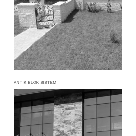
ANTIK BLOK SISTEM